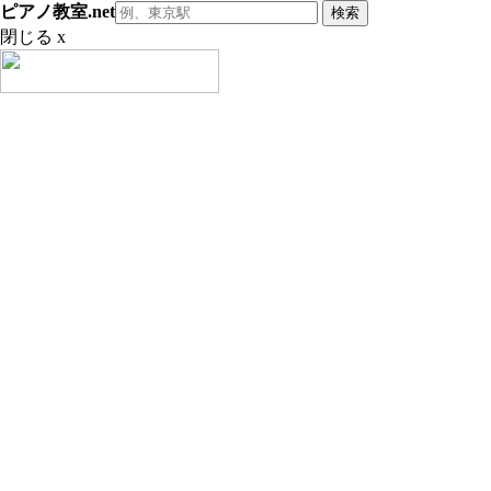
ピアノ教室.net
閉じる x