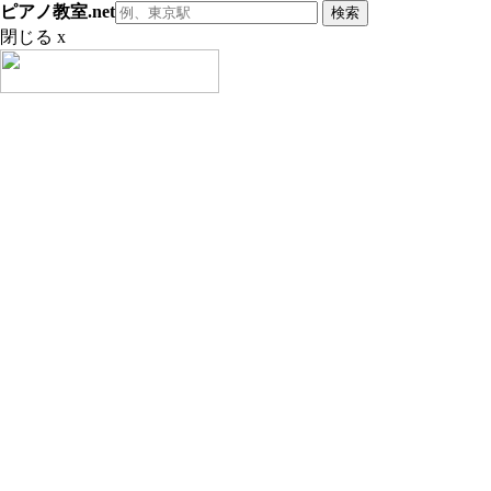
ピアノ教室.net
閉じる x