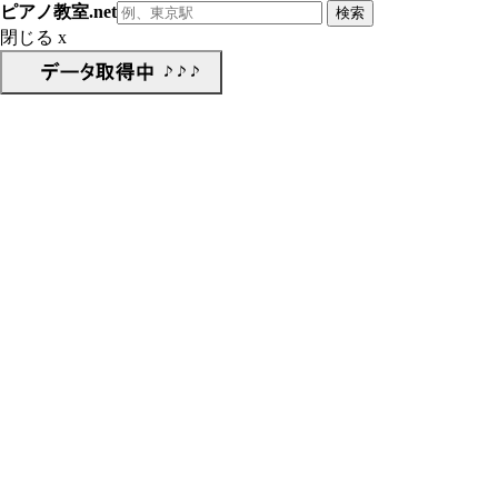
ピアノ教室.net
閉じる x