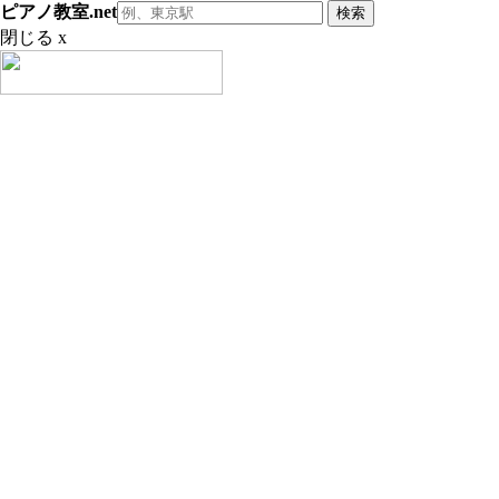
ピアノ教室.net
閉じる x