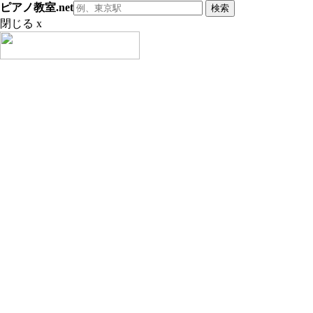
ピアノ教室.net
閉じる x