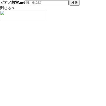
ピアノ教室.net
閉じる x