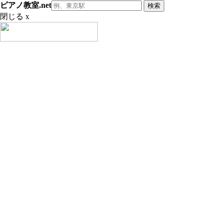
ピアノ教室.net
閉じる x