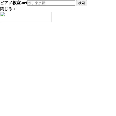
ピアノ教室.net
閉じる x