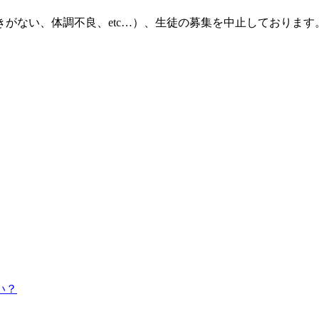
がない、体調不良、etc…）、生徒の募集を中止しております
い？