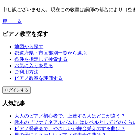
申し訳ございません。現在この教室は講師の都合により（空き
戻 る
ピアノ教室を探す
地図から探す
都道府県・市区郡別一覧から選ぶ
条件を指定して検索する
お気に入りを見る
ご利用方法
ピアノ教室を評価する
ログインする
人気記事
大人のピアノ初心者で、上達する人はどこが違う？
教本の『ソナチネアルバム1』はレベルとしてどのくら
ピアノ発表会で、やさしいが舞台栄えのする曲は？
男の子にふさわしいピアノ発表会の曲は？