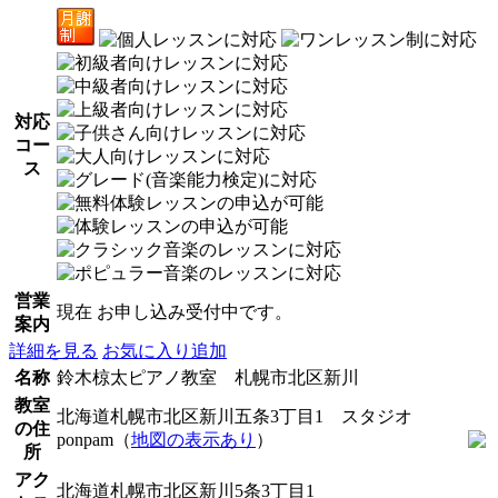
対応
コー
ス
営業
現在 お申し込み受付中です。
案内
詳細を見る
お気に入り追加
名称
鈴木椋太ピアノ教室 札幌市北区新川
教室
北海道札幌市北区新川五条3丁目1 スタジオ
の住
ponpam（
地図の表示あり
）
所
アク
北海道札幌市北区新川5条3丁目1