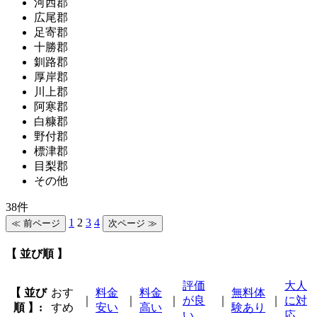
河西郡
広尾郡
足寄郡
十勝郡
釧路郡
厚岸郡
川上郡
阿寒郡
白糠郡
野付郡
標津郡
目梨郡
その他
38件
1
2
3
4
【 並び順 】
評価
大人
【 並び
おす
料金
料金
無料体
｜
｜
｜
が良
｜
｜
に対
順 】:
すめ
安い
高い
験あり
い
応