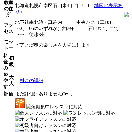
教室
北海道札幌市南区石山東3丁目17-11（
地図の表示あ
の住
り
）
所
地下鉄南北線・真駒内 → 中央バス（真101、
アク
102、106のいずれか）約7分 → 石山東4丁目で
セス
下車 徒歩3分
モッ
ピアノ演奏の楽しさを大切にします。
トー
料
初
金
級
の
め
大
や
料金の詳細
人
す
評価
まだ評価はありません(0件)