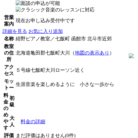
営業
現在お申し込み受付中です
案内
詳細を見る
お気に入り追加
名称
紺野ピアノ教室／七飯町 函館市 北斗市近郊
教室
の住
北海道亀田郡七飯町大川（
地図の表示あり
）
所
アク
５号線七飯町大川ローソン近く
セス
モッ
生涯音楽を楽しめるように 小さな一歩から
トー
料
初
金
級
の
め
大
や
料金の詳細
人
す
評価
まだ評価はありません(0件)