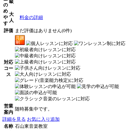
級
の
め
大
や
料金の詳細
人
す
評価
まだ評価はありません(0件)
対応
コー
ス
営業
随時募集中です。
案内
詳細を見る
お気に入り追加
名称
石山東音楽教室