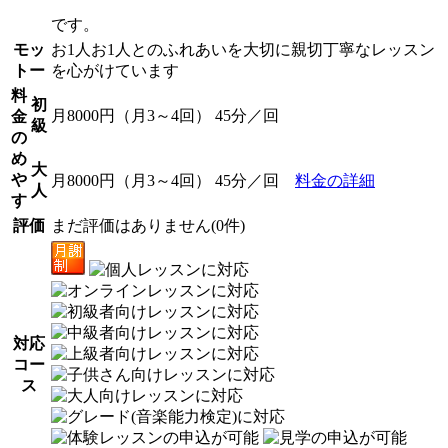
です。
モッ
お1人お1人とのふれあいを大切に親切丁寧なレッスン
トー
を心がけています
料
初
月8000円（月3～4回） 45分／回
金
級
の
め
大
や
月8000円（月3～4回） 45分／回
料金の詳細
人
す
評価
まだ評価はありません(0件)
対応
コー
ス