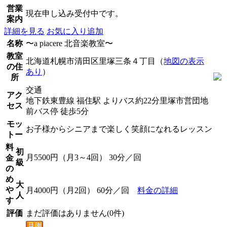
営業
現在申し込み受付中です。
案内
詳細を見る
お気に入り追加
名称
〜a piacere 北音楽教室〜
教室
北海道札幌市清田区里塚三条４丁目（
地図の表示
の住
あり
）
所
交通
アク
地下鉄東豊線 福住駅 よりバス約22分里塚市営団地
セス
前バス停 徒歩5分
モッ
お子様からシニアまで楽しく笑顔になれるレッスン
トー
料
初
月5500円（月3～4回） 30分／回
金
級
の
め
大
や
月4000円（月2回） 60分／回
料金の詳細
人
す
評価
まだ評価はありません(0件)