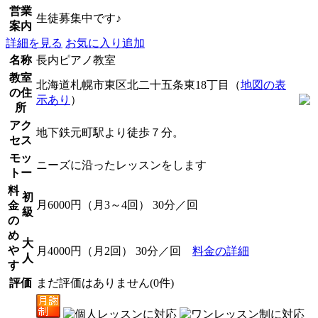
営業
生徒募集中です♪
案内
詳細を見る
お気に入り追加
名称
長内ピアノ教室
教室
北海道札幌市東区北二十五条東18丁目（
地図の表
の住
示あり
）
所
アク
地下鉄元町駅より徒歩７分。
セス
モッ
ニーズに沿ったレッスンをします
トー
料
初
月6000円（月3～4回） 30分／回
金
級
の
め
大
や
月4000円（月2回） 30分／回
料金の詳細
人
す
評価
まだ評価はありません(0件)