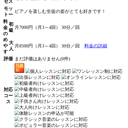
セス
モッ
ピアノを楽しむ生徒の姿がとても好きです！
トー
料
初
月7000円（月3～4回） 30分／回
金
級
の
め
大
や
月8500円（月3～4回） 30分／回
料金の詳細
人
す
評価
まだ評価はありません(0件)
対応
コー
ス