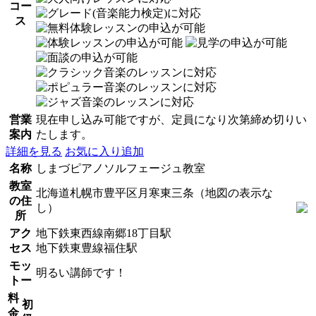
コー
ス
営業
現在申し込み可能ですが、定員になり次第締め切りい
案内
たします。
詳細を見る
お気に入り追加
名称
しまづピアノソルフェージュ教室
教室
北海道札幌市豊平区月寒東三条（地図の表示な
の住
し）
所
アク
地下鉄東西線南郷18丁目駅
セス
地下鉄東豊線福住駅
モッ
明るい講師です！
トー
料
初
金