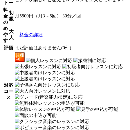
トー
料
初
月5500円（月3～5回） 30分／回
金
級
の
め
大
や
料金の詳細
人
す
評価
まだ評価はありません(0件)
対応
コー
ス