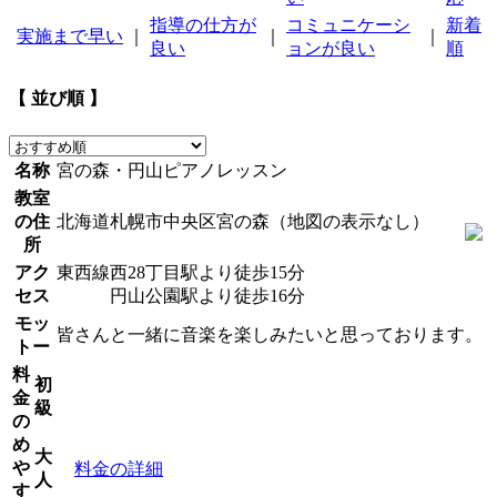
指導の仕方が
コミュニケーシ
新着
実施まで早い
｜
｜
｜
良い
ョンが良い
順
【 並び順 】
名称
宮の森・円山ピアノレッスン
教室
の住
北海道札幌市中央区宮の森（地図の表示なし）
所
アク
東西線西28丁目駅より徒歩15分
セス
円山公園駅より徒歩16分
モッ
皆さんと一緒に音楽を楽しみたいと思っております。
トー
料
初
金
級
の
め
大
や
料金の詳細
人
す