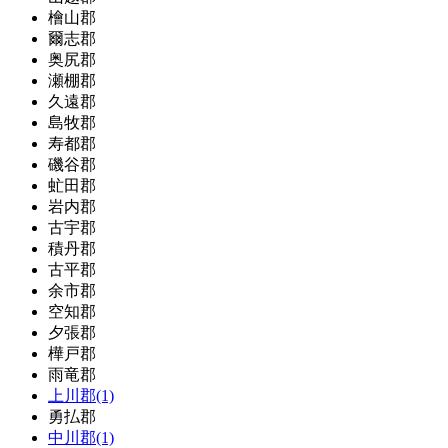
檜山郡
爾志郡
奥尻郡
瀬棚郡
久遠郡
島牧郡
寿都郡
磯谷郡
虻田郡
岩内郡
古宇郡
積丹郡
古平郡
余市郡
空知郡
夕張郡
樺戸郡
雨竜郡
上川郡(1)
勇払郡
中川郡(1)