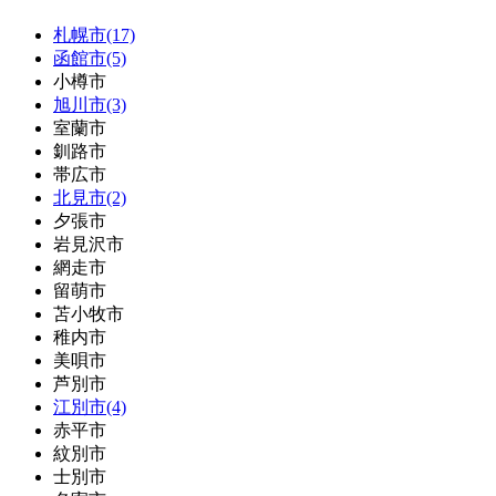
札幌市(17)
函館市(5)
小樽市
旭川市(3)
室蘭市
釧路市
帯広市
北見市(2)
夕張市
岩見沢市
網走市
留萌市
苫小牧市
稚内市
美唄市
芦別市
江別市(4)
赤平市
紋別市
士別市