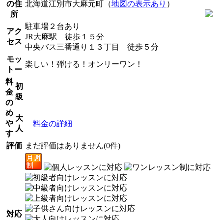
の住
北海道江別市大麻元町（
地図の表示あり
）
所
駐車場２台あり
アク
JR大麻駅 徒歩１５分
セス
中央バス三番通り１３丁目 徒歩５分
モッ
楽しい！弾ける！オンリーワン！
トー
料
初
金
級
の
め
大
や
料金の詳細
人
す
評価
まだ評価はありません(0件)
対応