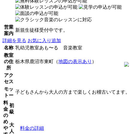
営業
新規生徒様受付中です。
案内
詳細を見る
お気に入り追加
名称
乳幼児教室あも〜る 音楽教室
教室
の住
栃木県鹿沼市東町（
地図の表示あり
）
所
アク
セス
モッ
子どもさんから大人の方まで楽しくお稽古いてます。
トー
料
初
金
級
の
め
大
や
料金の詳細
人