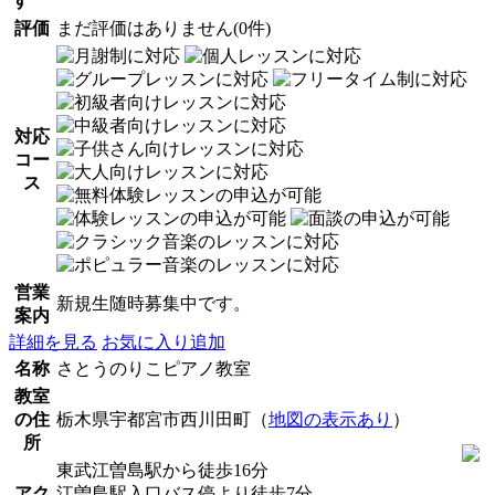
す
評価
まだ評価はありません(0件)
対応
コー
ス
営業
新規生随時募集中です。
案内
詳細を見る
お気に入り追加
名称
さとうのりこピアノ教室
教室
の住
栃木県宇都宮市西川田町（
地図の表示あり
）
所
東武江曽島駅から徒歩16分
アク
江曽島駅入口バス停より徒歩7分