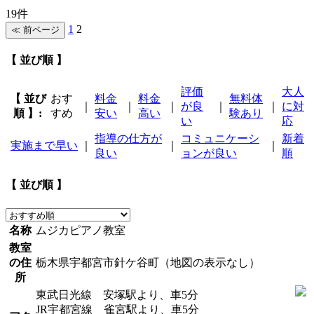
19件
1
2
【 並び順 】
評価
大人
【 並び
おす
料金
料金
無料体
｜
｜
｜
が良
｜
｜
に対
順 】:
すめ
安い
高い
験あり
い
応
指導の仕方が
コミュニケーシ
新着
実施まで早い
｜
｜
｜
良い
ョンが良い
順
【 並び順 】
名称
ムジカピアノ教室
教室
の住
栃木県宇都宮市針ケ谷町（地図の表示なし）
所
東武日光線 安塚駅より、車5分
JR宇都宮線 雀宮駅より、車5分