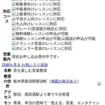
対応
コー
ス
営業
現在お申し込み受付中です♪
案内
詳細を見る
お気に入り追加
名称
音を楽しむ音楽教室
教室
の住
栃木県那須郡那須町（
地図の表示あり
）
所
アク
那須、黒田原駅より車で５分程度
セス
モッ
将来、本当の意味で「使える」音楽、エンタテイン