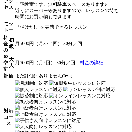
アク
自宅教室です。無料駐車スペースあります♪
セス
近くにスーパー等ありますので、レッスンの待ち
時間にお買い物もできます。
モッ
『弾けた!』を実感できるレッスン
トー
料
初
月5000円（月3～4回） 30分／回
金
級
の
め
大
や
月5000円（月2回） 30分／回
料金の詳細
人
す
評価
まだ評価はありません(0件)
対応
コー
ス