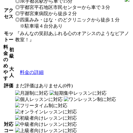
◎JR宇都宮駅から車で15分
◎宇都宮平石地区市民センターから車で３分
アク
◎宇都宮東病院から徒歩２分
セス
◎四葉みみ・はな・のどクリニックから徒歩１分
※駐車場４台分あり
モッ
『みんなの笑顔あふれる心のオアシスのようなピアノ
トー
教室！』
料
初
金
級
の
め
大
や
料金の詳細
人
す
評価
まだ評価はありません(0件)
対応
コー