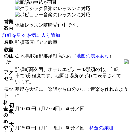
営業
体験レッスン随時受付中です。
案内
詳細を見る
お気に入り追加
名称
那須高原ピアノ教室
教室
の住
栃木県那須郡那須町高久丙（
地図の表示あり
）
所
那須町高久丙、ホテルエピナール那須の北、自転
アク
車で5分程度です。地図は場所がずれて表示されて
セス
います。
モッ
基礎を大切に、楽譜から自分の力で音楽を作れるよう
トー
に
料
初
月10000円（月2～4回） 40分／回
金
級
の
め
大
や
月15000円（月1～3回） 60分／回
料金の詳細
人