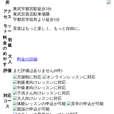
所
東武宇都宮駅徒歩5分
アク
東武百貨店駐車場隣
セス
宇都宮市役所より徒歩5分
モッ
音楽はもっと楽しく、もっと自由に。
トー
料
初
金
級
の
め
大
や
料金の詳細
人
す
評価
まだ評価はありません(0件)
対応
コー
ス