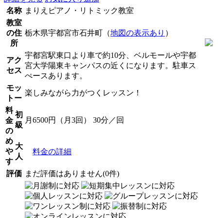
名称
まりえピアノ・リトミック教室
教室
の住
栃木県宇都宮市石井町（
地図の表示あり
）
所
宇都宮駅東口より車で約10分、ベルモールや宇都
アク
宮大学陽東キャンパスの近くになります。駐車ス
セス
ぺースあります。
モッ
楽しみながら力がつくレッスン！
トー
料
初
月6500円（月3回） 30分／回
金
級
の
め
大
や
料金の詳細
人
す
評価
まだ評価はありません(0件)