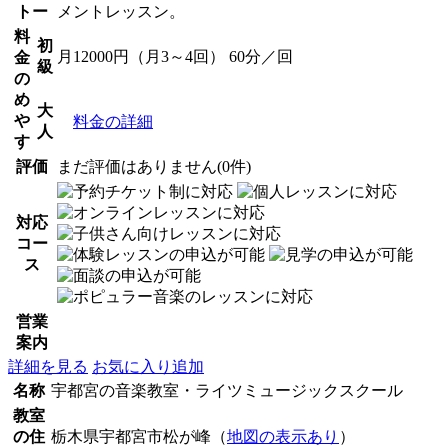
トー
メントレッスン。
料
初
月12000円（月3～4回） 60分／回
金
級
の
め
大
や
料金の詳細
人
す
評価
まだ評価はありません(0件)
対応
コー
ス
営業
案内
詳細を見る
お気に入り追加
名称
宇都宮の音楽教室・ライツミュージックスクール
教室
の住
栃木県宇都宮市松が峰（
地図の表示あり
）