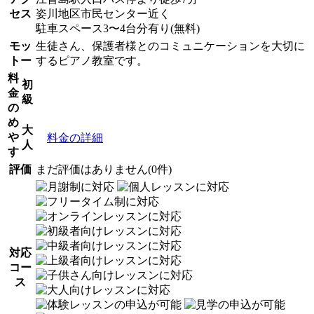
セス
姿川地区市民センター近く
駐車スペース3〜4台分有り(無料)
モッ
生徒さん、保護者様とのコミュニケーションを大切に
トー
するピアノ教室です。
料
初
金
級
の
め
大
や
料金の詳細
人
す
評価
まだ評価はありません(0件)
対応
コー
ス