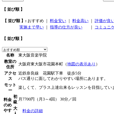
【 並び順 】
【 並び順 】:
おすすめ
｜
料金安い
｜
料金高い
｜
評価が良
実施まで早い
｜
指導の仕方が良い
｜
コミュニ
【 並び順 】
名称
東大阪音楽学院
教室の
大阪府東大阪市花園本町（
地図の表示あり
）
住所
アクセ
近鉄奈良線 花園駅下車 徒歩5分
ス
バス通りに面してわかりやすい場所にあります。
モット
楽しくて、プラス上達出来るレッスンを目指してい
ー
初
月7700円（月3～4回） 30分／回
料金
級
のめ
大
やす
料金の詳細
人