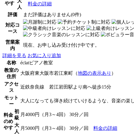
大
やす
料金の詳細
人
評価
まだ評価はありません(0件)
対応コ
ース
営業案
現在、お申し込み受け付け中です。
内
詳細を見る
お気に入り追加
名称
éclatピアノ教室
教室の
大阪府東大阪市若江東町（
地図の表示あり
）
住所
アクセ
近鉄奈良線 若江岩田駅より南へ徒歩15分
ス
モット
大人になっても弾き続けていけるような、音楽の楽
ー
初
月4000円（月3～4回） 30分／回
料金
級
のめ
大
やす
月5000円（月3～4回） 30分／回
料金の詳細
人