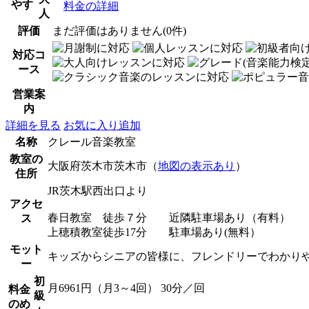
やす
料金の詳細
人
評価
まだ評価はありません(0件)
対応コ
ース
営業案
内
詳細を見る
お気に入り追加
名称
クレール音楽教室
教室の
大阪府茨木市茨木市（
地図の表示あり
）
住所
JR茨木駅西出口より
アクセ
春日教室 徒歩７分 近隣駐車場あり（有料）
ス
上穂積教室徒歩17分 駐車場あり(無料）
モット
キッズからシニアの皆様に、フレンドリーでわかり
ー
初
月6961円（月3～4回） 30分／回
料金
級
のめ