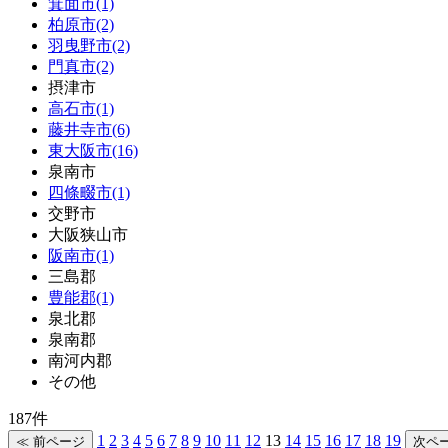
箕面市(1)
柏原市(2)
羽曳野市(2)
門真市(2)
摂津市
高石市(1)
藤井寺市(6)
東大阪市(16)
泉南市
四條畷市(1)
交野市
大阪狭山市
阪南市(1)
三島郡
豊能郡(1)
泉北郡
泉南郡
南河内郡
その他
187件
1
2
3
4
5
6
7
8
9
10
11
12
13
14
15
16
17
18
19