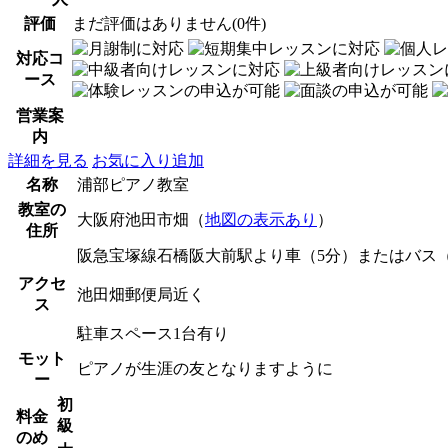
評価
まだ評価はありません(0件)
対応コ
ース
営業案
内
詳細を見る
お気に入り追加
名称
浦部ピアノ教室
教室の
大阪府池田市畑（
地図の表示あり
）
住所
阪急宝塚線石橋阪大前駅より車（5分）またはバス（
アクセ
池田畑郵便局近く
ス
駐車スペース1台有り
モット
ピアノが生涯の友となりますように
ー
初
料金
級
のめ