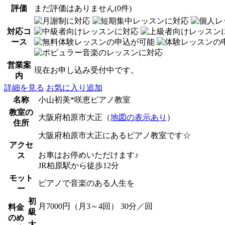
評価
まだ評価はありません(0件)
対応コ
ース
営業案
現在お申し込み受付中です。
内
詳細を見る
お気に入り追加
名称
小山初美*咲恵ピアノ教室
教室の
大阪府柏原市大正（
地図の表示あり
）
住所
大阪府柏原市大正にあるピアノ教室です☆
アクセ
お車はお停めいただけます♪
ス
JR柏原駅から徒歩12分
モット
ピアノで音楽のある人生を
ー
初
月7000円（月3～4回） 30分／回
料金
級
のめ
大