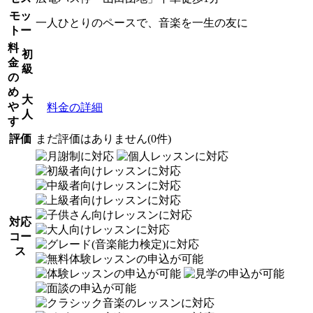
モッ
一人ひとりのペースで、音楽を一生の友に
トー
料
初
金
級
の
め
大
や
料金の詳細
人
す
評価
まだ評価はありません(0件)
対応
コー
ス