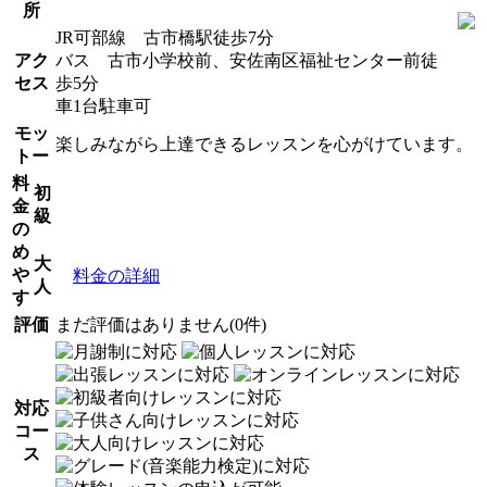
所
JR可部線 古市橋駅徒歩7分
アク
バス 古市小学校前、安佐南区福祉センター前徒
セス
歩5分
車1台駐車可
モッ
楽しみながら上達できるレッスンを心がけています。
トー
料
初
金
級
の
め
大
や
料金の詳細
人
す
評価
まだ評価はありません(0件)
対応
コー
ス