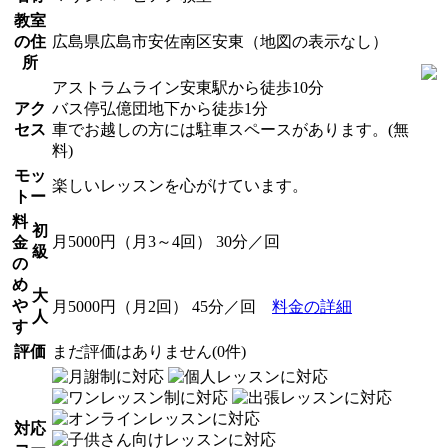
教室
の住
広島県広島市安佐南区安東（地図の表示なし）
所
アストラムライン安東駅から徒歩10分
アク
バス停弘億団地下から徒歩1分
セス
車でお越しの方には駐車スペースがあります。(無
料)
モッ
楽しいレッスンを心がけています。
トー
料
初
月5000円（月3～4回） 30分／回
金
級
の
め
大
や
月5000円（月2回） 45分／回
料金の詳細
人
す
評価
まだ評価はありません(0件)
対応