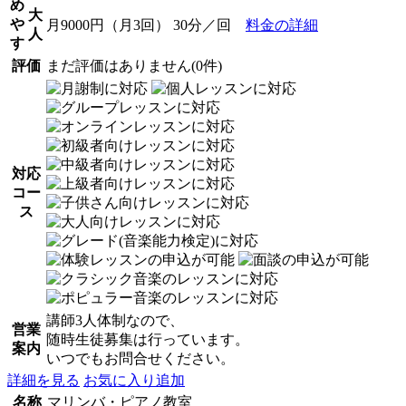
め
大
や
月9000円（月3回） 30分／回
料金の詳細
人
す
評価
まだ評価はありません(0件)
対応
コー
ス
講師3人体制なので、
営業
随時生徒募集は行っています。
案内
いつでもお問合せください。
詳細を見る
お気に入り追加
名称
マリンバ・ピアノ教室