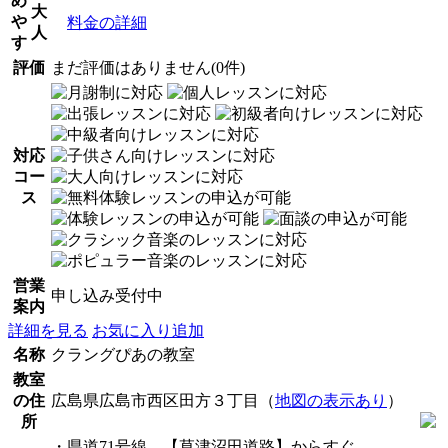
め
大
や
料金の詳細
人
す
評価
まだ評価はありません(0件)
対応
コー
ス
営業
申し込み受付中
案内
詳細を見る
お気に入り追加
名称
クラングぴあの教室
教室
の住
広島県広島市西区田方３丁目（
地図の表示あり
）
所
・県道71号線 【草津沼田道路】からすぐ