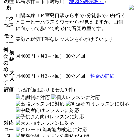
の住
広島県廿日市市対厳山（
地図の表示あり
）
所
山陽本線ＪＲ宮島口駅から車で7分徒歩で20分行く
アク
とコーヒーハウスミウラからが見えますが、山側
セス
に向かって歩いて約5分で音楽教室です。
モッ
笑顔と親切丁寧なレッスンを心がけています。
トー
料
初
月4000円（月3～4回） 30分／回
金
級
の
め
大
や
月4000円（月3～4回） 30分／回
料金の詳細
人
す
評価
まだ評価はありません(0件)
対応
コー
ス