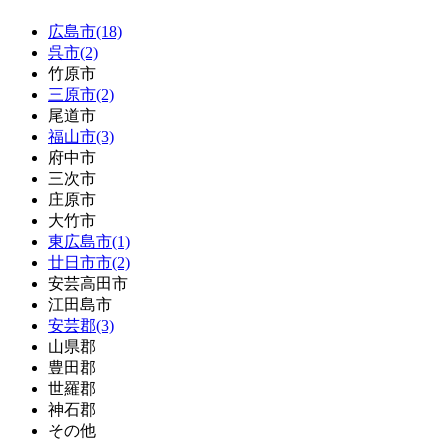
広島市(18)
呉市(2)
竹原市
三原市(2)
尾道市
福山市(3)
府中市
三次市
庄原市
大竹市
東広島市(1)
廿日市市(2)
安芸高田市
江田島市
安芸郡(3)
山県郡
豊田郡
世羅郡
神石郡
その他