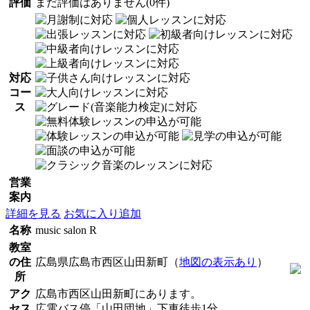
評価
まだ評価はありません(0件)
対応
コー
ス
営業
案内
詳細を見る
お気に入り追加
名称
music salon R
教室
の住
広島県広島市西区山田新町（
地図の表示あり
）
所
アク
広島市西区山田新町にあります。
セス
広電バス停「山田団地」下車徒歩1分