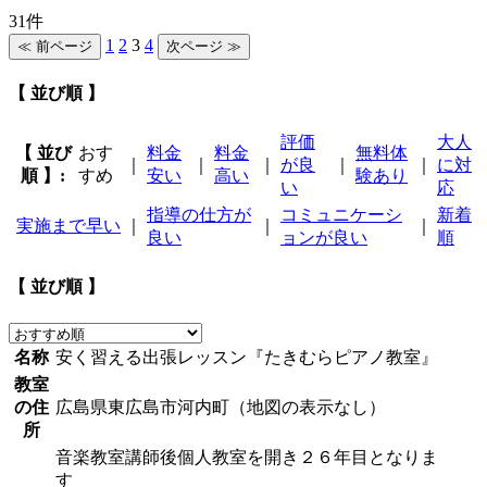
31件
1
2
3
4
【 並び順 】
評価
大人
【 並び
おす
料金
料金
無料体
｜
｜
｜
が良
｜
｜
に対
順 】:
すめ
安い
高い
験あり
い
応
指導の仕方が
コミュニケーシ
新着
実施まで早い
｜
｜
｜
良い
ョンが良い
順
【 並び順 】
名称
安く習える出張レッスン『たきむらピアノ教室』
教室
の住
広島県東広島市河内町（地図の表示なし）
所
音楽教室講師後個人教室を開き２６年目となりま
す