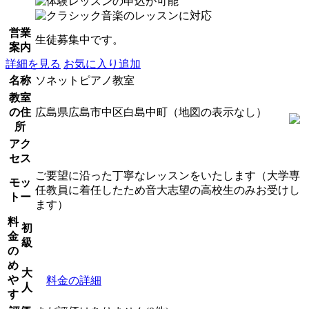
営業
生徒募集中です。
案内
詳細を見る
お気に入り追加
名称
ソネットピアノ教室
教室
の住
広島県広島市中区白島中町（地図の表示なし）
所
アク
セス
ご要望に沿った丁寧なレッスンをいたします（大学専
モッ
任教員に着任したため音大志望の高校生のみお受けし
トー
ます）
料
初
金
級
の
め
大
や
料金の詳細
人
す