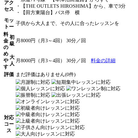
アク
・【THE OUTLETS HIROSHIMA】から、車で3分
セス
・【田方東陽台】バス停 横
モッ
子供から大人まで、その人に合ったレッスンを
トー
料
初
月8000円（月3～4回） 30分／回
金
級
の
め
大
や
月8000円（月3～4回） 30分／回
料金の詳細
人
す
評価
まだ評価はありません(0件)
対応
コー
ス