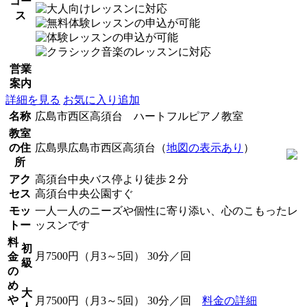
コー
ス
営業
案内
詳細を見る
お気に入り追加
名称
広島市西区高須台 ハートフルピアノ教室
教室
の住
広島県広島市西区高須台（
地図の表示あり
）
所
アク
高須台中央バス停より徒歩２分
セス
高須台中央公園すぐ
モッ
一人一人のニーズや個性に寄り添い、心のこもったレ
トー
ッスンです
料
初
月7500円（月3～5回） 30分／回
金
級
の
め
大
や
月7500円（月3～5回） 30分／回
料金の詳細