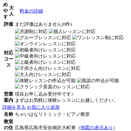
め
大
や
料金の詳細
人
す
評価
まだ評価はありません(0件)
対応
コー
ス
営業
現在お申し込み受付中です♪
案内
まずはお気軽に体験レッスンにお越しください。
詳細を見る
お気に入り追加
名称
ちゃいはなリトミック・ピアノ教室
教室
の住
広島県広島市安佐南区大町東（
地図の表示あり
）