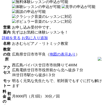
営業
お申し込み受付中です。
案内
先ずはお気軽に体験レッスンを！
詳細を見る
お気に入り追加
名称
おきむらピアノ・リトミック教室
教室
の住
広島県廿日市市平良（
地図の表示あり
）
所
西広島バイパス廿日市市街降りて400M
アク
広島電鉄廿日市市役所前から北へ徒歩７分
セス
JR廿日市駅から徒歩1３分
モッ
明るく元気な先生たちで、初対面でもすぐに打ち解け
トー
ます
料
初
月8000円（月3回） 30分／回
金
級
の