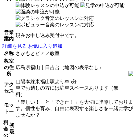
営業
現在お申し込み受付中です。
案内
詳細を見る
お気に入り追加
名称
さかもとピアノ教室
教室
の住
広島県福山市日吉台（地図の表示なし）
所
山陽本線東福山駅より車5分
アク
車でお越しの方には駐車スペースあります（無
セス
料）
「楽しい！」と「できた！」を大切に指導しておりま
モッ
す。個性を育み、自由に表現する楽しさを一緒に学び
トー
ませんか？
料
初
金
級
の