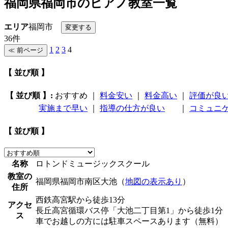
福岡県福岡市のピアノ教室一覧
エリア
福岡市
36件
1
2
3
4
【 並び順 】
【 並び順 】:
おすすめ
｜
料金安い
｜
料金高い
｜
評価が良
実施まで早い
｜
指導の仕方が良い
｜
コミュニ
【 並び順 】
名称
ロトンドミュージックスクール
教室の
福岡県福岡市南区大池（
地図の表示あり
）
住所
西鉄高宮駅から徒歩13分
アクセ
長丘高宮循環バス停「大池二丁目第1」から徒歩1分
ス
車でお越しの方には駐車スペースあります（無料）