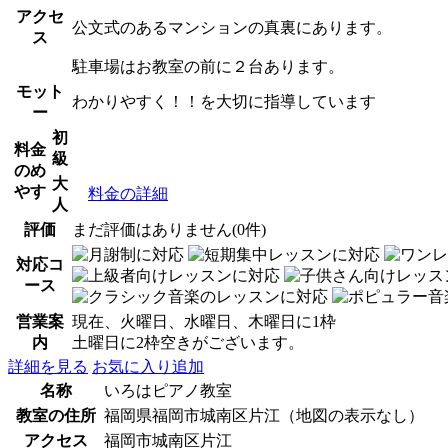
アクセ
公文式のあるマンションの真裏にあります。
ス
駐車場はお教室の前に２台あります。
モット
わかりやすく！！を大切に指導しています
ー
初
料金
級
のめ
大
やす
料金の詳細
人
評価
まだ評価はありません(0件)
対応コ
ース
営業案
現在、火曜日、水曜日、木曜日に1枠
内
土曜日に2枠空きがございます。
詳細を見る
お気に入り追加
名称
いろはピアノ教室
教室の住所
福岡県福岡市城南区片江（地図の表示なし）
アクセス
福岡市城南区片江