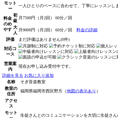
モット
一人ひとりのペースに合わせて、丁寧にレッスンし
ー
初
月7500円（月2回） 60分／回
料金
級
のめ
大
やす
月9000円（月2回） 60分／回
料金の詳細
人
評価
まだ評価はありません(0件)
対応コ
ース
営業案
現在お申し込み受付中です。
内
詳細を見る
お気に入り追加
名称
そぎ音楽教室
教室の
福岡県福岡市西区野方（
地図の表示あり
）
住所
アクセ
ス
モット
生徒さんとのコミュニケーションを大切に生徒さん