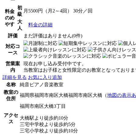
ー
初
月5500円（月2～4回） 30分／回
料金
級
のめ
大
やす
料金の詳細
人
評価
まだ評価はありません(0件)
対応コ
ース
営業案
現在お申し込み受付中です。
内
当教室はお子様と女性限定のお教室となっておりま
詳細を見る
お気に入り追加
名称
純音ピアノ音楽教室
教室の
福岡県福岡市南区大橋福岡市南区大橋（
地図の表示
住所
福岡市南区大橋3丁目
アクセ
大橋駅より徒歩約10分
ス
三宅中学校より徒歩約5分
三宅小学校より徒歩約10分