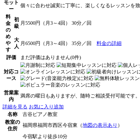
モット
個々に合わせ誠実に丁寧に、楽しくなるレッスンを
ー
料
初
月5500円（月3～4回） 30分／回
金
級
の
め
大
や
月6500円（月3～4回） 35分／回
料金の詳細
人
す
評価
まだ評価はありません(0件)
対応コ
ース
営業案
満席の曜日もありますが、随時ご相談受付可能です
内
詳細を見る
お気に入り追加
名称
古谷ピアノ教室
教室の
福岡県福岡市西区今宿東（
地図の表示あり
）
住所
今宿駅より徒歩10分