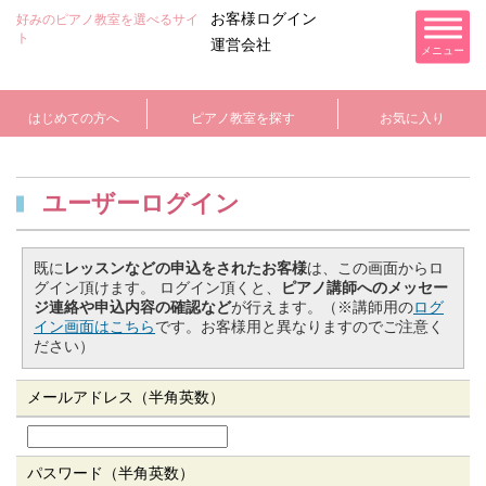
お客様ログイン
好みのピアノ教室を選べるサイ
ト
運営会社
メニュー
はじめての方へ
ピアノ教室を探す
お気に入り
ユーザーログイン
既に
レッスンなどの申込をされたお客様
は、この画面からロ
グイン頂けます。 ログイン頂くと、
ピアノ講師へのメッセー
ジ連絡や申込内容の確認など
が行えます。（※講師用の
ログ
イン画面はこちら
です。お客様用と異なりますのでご注意く
ださい）
メールアドレス（半角英数）
パスワード（半角英数）