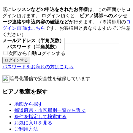
既に
レッスンなどの申込をされたお客様
は、この画面からロ
グイン頂けます。 ログイン頂くと、
ピアノ講師へのメッセ
ージ連絡や申込内容の確認など
が行えます。（※講師用の
ロ
グイン画面はこちら
です。お客様用と異なりますのでご注意
ください）
メールアドレス（半角英数）
パスワード（半角英数）
次回から自動ログインする
パスワードをお忘れの方はこちら
暗号化通信で安全性を確保しています
ピアノ教室を探す
地図から探す
都道府県・市区郡別一覧から選ぶ
条件を指定して検索する
お気に入りを見る
ご利用方法