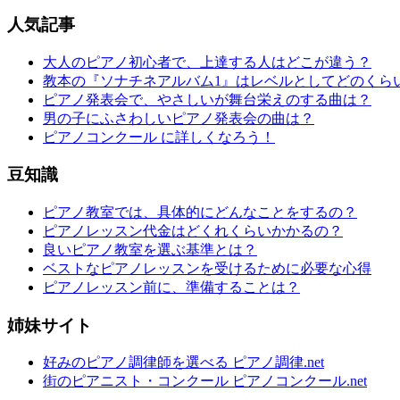
人気記事
大人のピアノ初心者で、上達する人はどこが違う？
教本の『ソナチネアルバム1』はレベルとしてどのくら
ピアノ発表会で、やさしいが舞台栄えのする曲は？
男の子にふさわしいピアノ発表会の曲は？
ピアノコンクール に詳しくなろう！
豆知識
ピアノ教室では、具体的にどんなことをするの？
ピアノレッスン代金はどくれくらいかかるの？
良いピアノ教室を選ぶ基準とは？
ベストなピアノレッスンを受けるために必要な心得
ピアノレッスン前に、準備することは？
姉妹サイト
好みのピアノ調律師を選べる ピアノ調律.net
街のピアニスト・コンクール ピアノコンクール.net