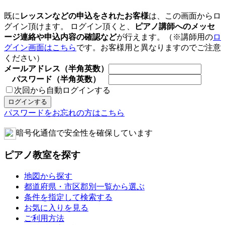
既に
レッスンなどの申込をされたお客様
は、この画面からロ
グイン頂けます。 ログイン頂くと、
ピアノ講師へのメッセ
ージ連絡や申込内容の確認など
が行えます。（※講師用の
ロ
グイン画面はこちら
です。お客様用と異なりますのでご注意
ください）
メールアドレス（半角英数）
パスワード（半角英数）
次回から自動ログインする
パスワードをお忘れの方はこちら
暗号化通信で安全性を確保しています
ピアノ教室を探す
地図から探す
都道府県・市区郡別一覧から選ぶ
条件を指定して検索する
お気に入りを見る
ご利用方法