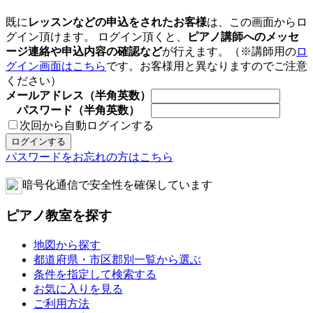
既に
レッスンなどの申込をされたお客様
は、この画面からロ
グイン頂けます。 ログイン頂くと、
ピアノ講師へのメッセ
ージ連絡や申込内容の確認など
が行えます。（※講師用の
ロ
グイン画面はこちら
です。お客様用と異なりますのでご注意
ください）
メールアドレス（半角英数）
パスワード（半角英数）
次回から自動ログインする
パスワードをお忘れの方はこちら
暗号化通信で安全性を確保しています
ピアノ教室を探す
地図から探す
都道府県・市区郡別一覧から選ぶ
条件を指定して検索する
お気に入りを見る
ご利用方法