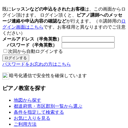
既に
レッスンなどの申込をされたお客様
は、この画面からロ
グイン頂けます。 ログイン頂くと、
ピアノ講師へのメッセ
ージ連絡や申込内容の確認など
が行えます。（※講師用の
ロ
グイン画面はこちら
です。お客様用と異なりますのでご注意
ください）
メールアドレス（半角英数）
パスワード（半角英数）
次回から自動ログインする
パスワードをお忘れの方はこちら
暗号化通信で安全性を確保しています
ピアノ教室を探す
地図から探す
都道府県・市区郡別一覧から選ぶ
条件を指定して検索する
お気に入りを見る
ご利用方法