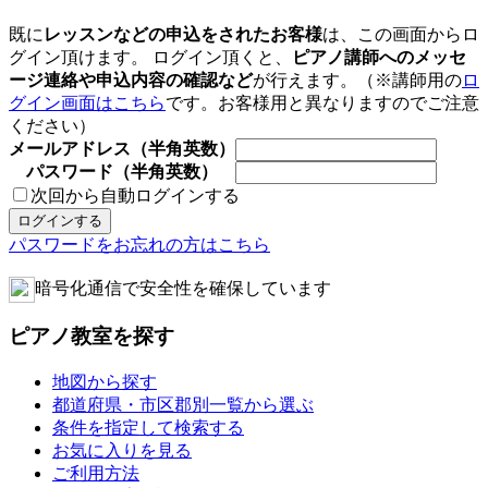
既に
レッスンなどの申込をされたお客様
は、この画面からロ
グイン頂けます。 ログイン頂くと、
ピアノ講師へのメッセ
ージ連絡や申込内容の確認など
が行えます。（※講師用の
ロ
グイン画面はこちら
です。お客様用と異なりますのでご注意
ください）
メールアドレス（半角英数）
パスワード（半角英数）
次回から自動ログインする
パスワードをお忘れの方はこちら
暗号化通信で安全性を確保しています
ピアノ教室を探す
地図から探す
都道府県・市区郡別一覧から選ぶ
条件を指定して検索する
お気に入りを見る
ご利用方法