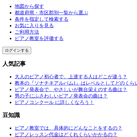
地図から探す
都道府県・市区郡別一覧から選ぶ
条件を指定して検索する
お気に入りを見る
ご利用方法
ピアノ教室を評価する
ログインする
人気記事
大人のピアノ初心者で、上達する人はどこが違う？
教本の『ソナチネアルバム1』はレベルとしてどのくら
ピアノ発表会で、やさしいが舞台栄えのする曲は？
男の子にふさわしいピアノ発表会の曲は？
ピアノコンクール に詳しくなろう！
豆知識
ピアノ教室では、具体的にどんなことをするの？
ピアノレッスン代金はどくれくらいかかるの？