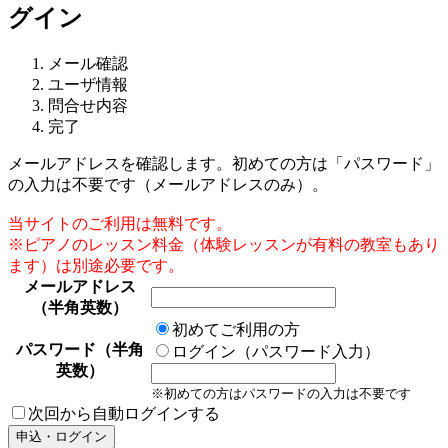
グイン
メール確認
ユーザ情報
問合せ内容
完了
メールアドレスを確認します。初めての方は「パスワード」
の入力は不要です（メールアドレスのみ）。
当サイトのご利用は無料です。
※ピアノのレッスン料金（体験レッスンが有料の教室もあり
ます）は別途必要です。
メールアドレス
（半角英数）
初めてご利用の方
パスワード（半角
ログイン（パスワード入力）
英数）
※初めての方はパスワードの入力は不要です
次回から自動ログインする