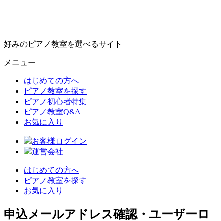
好みのピアノ教室を選べるサイト
メニュー
はじめての方へ
ピアノ教室を探す
ピアノ初心者特集
ピアノ教室Q&A
お気に入り
お客様ログイン
運営会社
はじめての方へ
ピアノ教室を探す
お気に入り
申込メールアドレス確認・ユーザーロ