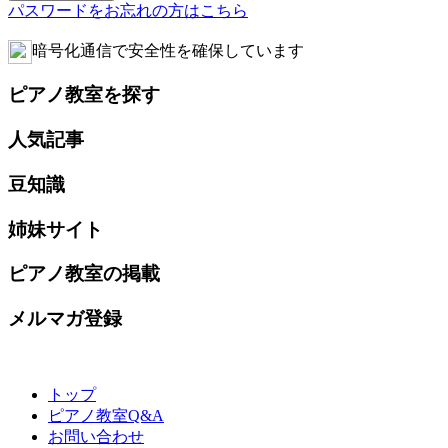
パスワードをお忘れの方はこちら
暗号化通信で安全性を確保しています
ピアノ教室を探す
人気記事
豆知識
姉妹サイト
ピアノ教室の掲載
メルマガ登録
トップ
ピアノ教室Q&A
お問い合わせ