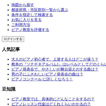
地図から探す
都道府県・市区郡別一覧から選ぶ
条件を指定して検索する
お気に入りを見る
ご利用方法
ピアノ教室を評価する
ログインする
人気記事
大人のピアノ初心者で、上達する人はどこが違う？
教本の『ソナチネアルバム1』はレベルとしてどのくら
ピアノ発表会で、やさしいが舞台栄えのする曲は？
男の子にふさわしいピアノ発表会の曲は？
ピアノコンクール に詳しくなろう！
豆知識
ピアノ教室では、具体的にどんなことをするの？
ピアノレッスン代金はどくれくらいかかるの？