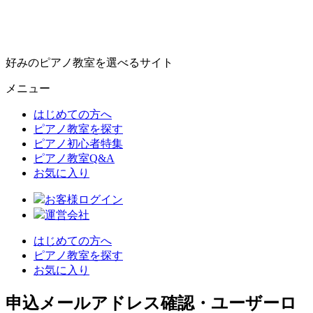
好みのピアノ教室を選べるサイト
メニュー
はじめての方へ
ピアノ教室を探す
ピアノ初心者特集
ピアノ教室Q&A
お気に入り
お客様ログイン
運営会社
はじめての方へ
ピアノ教室を探す
お気に入り
申込メールアドレス確認・ユーザーロ