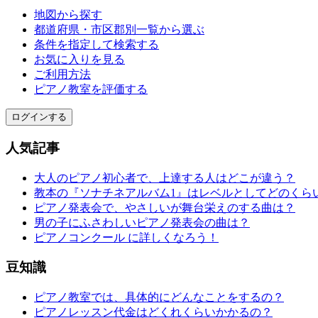
地図から探す
都道府県・市区郡別一覧から選ぶ
条件を指定して検索する
お気に入りを見る
ご利用方法
ピアノ教室を評価する
ログインする
人気記事
大人のピアノ初心者で、上達する人はどこが違う？
教本の『ソナチネアルバム1』はレベルとしてどのくら
ピアノ発表会で、やさしいが舞台栄えのする曲は？
男の子にふさわしいピアノ発表会の曲は？
ピアノコンクール に詳しくなろう！
豆知識
ピアノ教室では、具体的にどんなことをするの？
ピアノレッスン代金はどくれくらいかかるの？