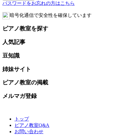
パスワードをお忘れの方はこちら
暗号化通信で安全性を確保しています
ピアノ教室を探す
人気記事
豆知識
姉妹サイト
ピアノ教室の掲載
メルマガ登録
トップ
ピアノ教室Q&A
お問い合わせ