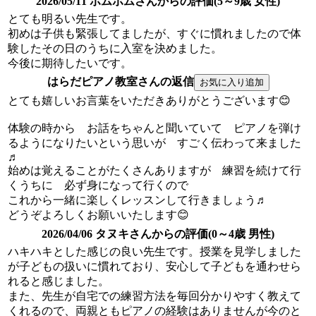
2026/05/11 ポムポムさんからの評価(5～9歳 女性)
とても明るい先生です。
初めは子供も緊張してましたが、すぐに慣れましたので体
験したその日のうちに入室を決めました。
今後に期待したいです。
はらだピアノ教室さんの返信
とても嬉しいお言葉をいただきありがとうございます😊
体験の時から お話をちゃんと聞いていて ピアノを弾け
るようになりたいという思いが すごく伝わって来ました
♬
始めは覚えることがたくさんありますが 練習を続けて行
くうちに 必ず身になって行くので
これから一緒に楽しくレッスンして行きましょう♬
どうぞよろしくお願いいたします😊
2026/04/06 タヌキさんからの評価(0～4歳 男性)
ハキハキとした感じの良い先生です。授業を見学しました
が子どもの扱いに慣れており、安心して子どもを通わせら
れると感じました。
また、先生が自宅での練習方法を毎回分かりやすく教えて
くれるので、両親ともピアノの経験はありませんが今のと