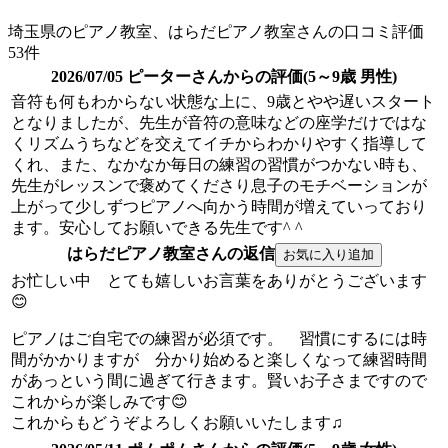
埼玉県のピアノ教室、はらだピアノ教室さんの口コミ評価
53件
2026/07/05 ピーターさんからの評価(5～9歳 男性)
音符も何もわからない状態な上に、9歳とやや遅いスタート
となりましたが、先生が音符の意味などの座学だけではな
くリズムうちなどを交えてイチからわかりやすく指導して
くれ、また、なかなか毎日の練習の習慣がつかない時も、
先生がレッスンで褒めてくださり息子のモチベーションが
上がって少しずつピアノへ向かう時間が増えていっており
ます。安心してお願いできる先生です^ ^
はらだピアノ教室さんの返信
お忙しい中 とても嬉しいお言葉をありがとうございます
😊
ピアノはご自宅での練習が必須です。 習慣にするには時
間がかかりますが 分かり始めると楽しくなって練習時間
があっという間に過ぎて行きます。賢いお子さまですので
これからが楽しみです😊
これからもどうぞよろしくお願いいたします♫