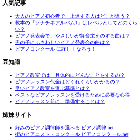
人気記事
大人のピアノ初心者で、上達する人はどこが違う？
教本の『ソナチネアルバム1』はレベルとしてどのくら
い？
ピアノ発表会で、やさしいが舞台栄えのする曲は？
男の子にふさわしいピアノ発表会の曲は？
ピアノコンクール に詳しくなろう！
豆知識
ピアノ教室では、具体的にどんなことをするの？
ピアノレッスン代金はどくれくらいかかるの？
良いピアノ教室を選ぶ基準とは？
ベストなピアノレッスンを受けるために必要な心得
ピアノレッスン前に、準備することは？
姉妹サイト
好みのピアノ調律師を選べる ピアノ調律.net
街のピアニスト・コンクール ピアノコンクール.net