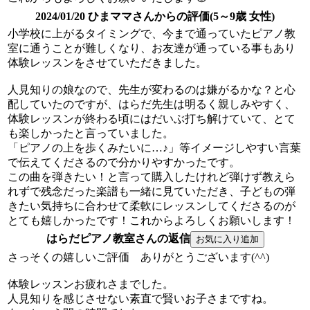
2024/01/20 ひまママさんからの評価(5～9歳 女性)
小学校に上がるタイミングで、今まで通っていたピアノ教
室に通うことが難しくなり、お友達が通っている事もあり
体験レッスンをさせていただきました。
人見知りの娘なので、先生が変わるのは嫌がるかな？と心
配していたのですが、はらだ先生は明るく親しみやすく、
体験レッスンが終わる頃にはだいぶ打ち解けていて、とて
も楽しかったと言っていました。
「ピアノの上を歩くみたいに…♪」等イメージしやすい言葉
で伝えてくださるので分かりやすかったです。
この曲を弾きたい！と言って購入したけれど弾けず教えら
れずで残念だった楽譜も一緒に見ていただき、子どもの弾
きたい気持ちに合わせて柔軟にレッスンしてくださるのが
とても嬉しかったです！これからよろしくお願いします！
はらだピアノ教室さんの返信
さっそくの嬉しいご評価 ありがとうございます(^^)
体験レッスンお疲れさまでした。
人見知りを感じさせない素直で賢いお子さまですね。