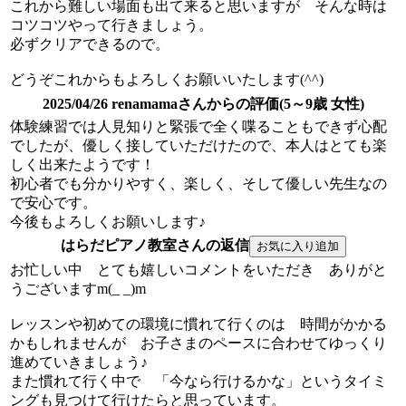
これから難しい場面も出て来ると思いますが そんな時は
コツコツやって行きましょう。
必ずクリアできるので。
どうぞこれからもよろしくお願いいたします(^^)
2025/04/26 renamamaさんからの評価(5～9歳 女性)
体験練習では人見知りと緊張で全く喋ることもできず心配
でしたが、優しく接していただけたので、本人はとても楽
しく出来たようです！
初心者でも分かりやすく、楽しく、そして優しい先生なの
で安心です。
今後もよろしくお願いします♪
はらだピアノ教室さんの返信
お忙しい中 とても嬉しいコメントをいただき ありがと
うございますm(_ _)m
レッスンや初めての環境に慣れて行くのは 時間がかかる
かもしれませんが お子さまのペースに合わせてゆっくり
進めていきましょう♪
また慣れて行く中で 「今なら行けるかな」というタイミ
ングも見つけて行けたらと思っています。