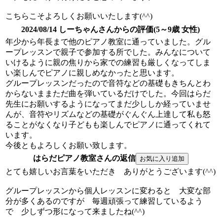
こちらこそよろしくお願いいたします(^^)
2024/08/14 しーちゃんさんからの評価(5～9歳 女性)
年少から年長まで他のピアノ教室に通っていました。グル
ープレッスンで親子で参加する所でした。みんなについて
いけるように親の焦りから家での練習も厳しくなってしま
い楽しんでピアノに親しめなかったと思います。
グループレッスンだったので音符などの基礎もきちんとわ
からないままただ曲を弾いているだけでした。今回はらだ
先生にお願いするようになってまだ少ししか経っていませ
んが、音符やリズムなどの基礎がぐんぐん上達して私も怒
ることがなくなり子どもも楽しんでピアノに通ってくれて
います。
今後ともよろしくお願い致します。
はらだピアノ教室さんの返信
とても嬉しいお言葉をいただき ありがとうございます(^^)
グループレッスンから個人レッスンに変わると 大変な部
分が多くあるのですが 毎週頑張って練習しているよう
で 少しずつ形になって来ましたね(^^)