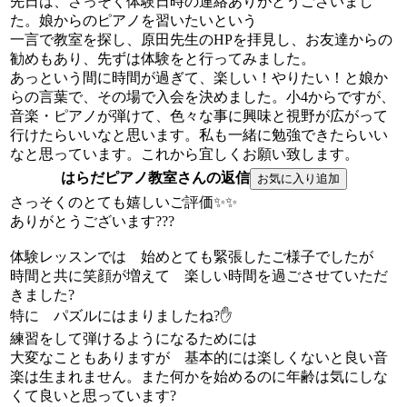
先日は、さっそく体験日時の連絡ありがとうございまし
た。娘からのピアノを習いたいという
一言で教室を探し、原田先生のHPを拝見し、お友達からの
勧めもあり、先ずは体験をと行ってみました。
あっという間に時間が過ぎて、楽しい！やりたい！と娘か
らの言葉で、その場で入会を決めました。小4からですが、
音楽・ピアノが弾けて、色々な事に興味と視野が広がって
行けたらいいなと思います。私も一緒に勉強できたらいい
なと思っています。これから宜しくお願い致します。
はらだピアノ教室さんの返信
さっそくのとても嬉しいご評価✨✨
ありがとうございます???
体験レッスンでは 始めとても緊張したご様子でしたが
時間と共に笑顔が増えて 楽しい時間を過ごさせていただ
きました?
特に パズルにはまりましたね?✋
練習をして弾けるようになるためには
大変なこともありますが 基本的には楽しくないと良い音
楽は生まれません。また何かを始めるのに年齢は気にしな
くて良いと思っています?