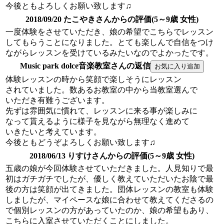
今後ともよろしくお願い致します♫
2018/09/20 たこやきさんからの評価(5～9歳 女性)
一度体験をさせていただき、娘の希望でこちらでレッスン
してもらうことになりました。とても楽しんで自信をつけ
ながらレッスンを受けているみたいなのでよかったです。
Music park dolce音楽教室さんの返信
体験レッスンの時から笑顔で楽しそうにレッスン
されていました。数あるお教室の中から当教室選んで
いただき有難うございます。
先ずは雰囲気に慣れて、レッスンに来る事が楽しみに
なって貰えるように様子を見ながら無理なく進めて
いきたいと考えています。
今後ともどうぞよろしくお願い致します♫
2018/06/13 りすけさんからの評価(5～9歳 女性)
五歳の娘が今回体験させていただきました。人見知りで最
初はガチガチでしたが、優しく教えていただいたお陰で最
後の方は笑顔が出てきました。団体レッスンの教室も体験
しましたが、マイペースな娘に合わせて教えてくださるの
で個別レッスンの方があっていたのか、娘の希望もあり、
こちらに入室させていただくことにしました。