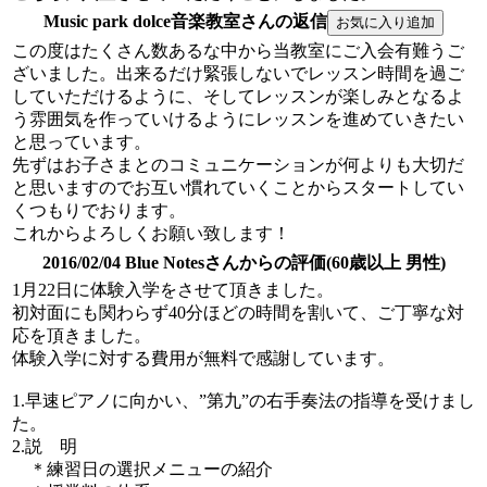
Music park dolce音楽教室さんの返信
この度はたくさん数あるな中から当教室にご入会有難うご
ざいました。出来るだけ緊張しないでレッスン時間を過ご
していただけるように、そしてレッスンが楽しみとなるよ
う雰囲気を作っていけるようにレッスンを進めていきたい
と思っています。
先ずはお子さまとのコミュニケーションが何よりも大切だ
と思いますのでお互い慣れていくことからスタートしてい
くつもりでおります。
これからよろしくお願い致します！
2016/02/04 Blue Notesさんからの評価(60歳以上 男性)
1月22日に体験入学をさせて頂きました。
初対面にも関わらず40分ほどの時間を割いて、ご丁寧な対
応を頂きました。
体験入学に対する費用が無料で感謝しています。
1.早速ピアノに向かい、”第九”の右手奏法の指導を受けまし
た。
2.説 明
＊練習日の選択メニューの紹介