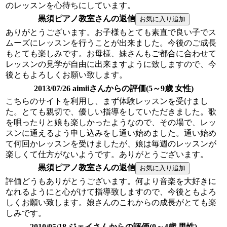
のレッスンを心待ちにしています。
黒須ピアノ教室さんの返信
ありがとうございます。お子様もとても素直で良い子でス
ムーズにレッスンを行うことが出来ました。今後のご成長
もとても楽しみです。お母様、妹さんもご都合に合わせて
レッスンの見学が自由に出来ますように致しますので、今
後ともよろしくお願い致します。
2013/07/26 aimiiさんからの評価(5～9歳 女性)
こちらのサイトを利用し、まず体験レッスンを受けまし
た。とても親切で、優しい指導をしていただきました。歌
を唄ったりと娘も楽しかったようなので、その場で、レッ
スンに通えるよう申し込みをし通い始めました。通い始め
て何回かレッスンを受けましたが、娘は毎週のレッスンが
楽しくて仕方がないようです。ありがとうございます。
黒須ピアノ教室さんの返信
評価どうもありがとうございます。何より音楽を大好きに
なれるようにと心がけて指導致しますので、今後ともよろ
しくお願い致します。娘さんのこれからの成長がとても楽
しみです。
2010/05/18 ジェイさんからの評価(0～4歳 男性)