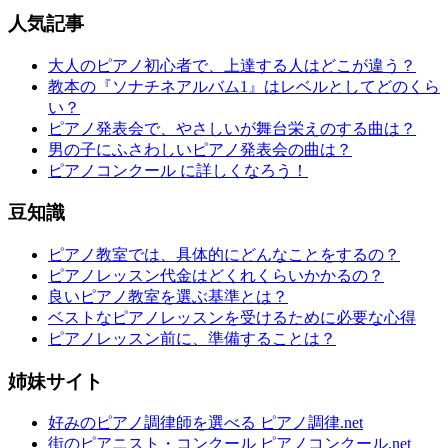
人気記事
大人のピアノ初心者で、上達する人はどこが違う？
教本の『ソナチネアルバム1』はレベルとしてどのくら
い？
ピアノ発表会で、やさしいが舞台栄えのする曲は？
男の子にふさわしいピアノ発表会の曲は？
ピアノコンクール に詳しくなろう！
豆知識
ピアノ教室では、具体的にどんなことをするの？
ピアノレッスン代金はどくれくらいかかるの？
良いピアノ教室を選ぶ基準とは？
ベストなピアノレッスンを受けるために必要な心得
ピアノレッスン前に、準備することは？
姉妹サイト
好みのピアノ調律師を選べる ピアノ調律.net
街のピアニスト・コンクール ピアノコンクール.net