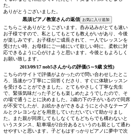
た。
ありがとうございました。
黒須ピアノ教室さんの返信
こちらこそありがとうございます。呑み込みがとても速い
お子様ですので、私としてもとても教えがいがあり、今後
が楽しみです。お子様がご成長されて、一人でレッスンを
受けたい時、お母様にご一緒にいて欲しい時に、柔軟に対
応できるように心がけようと思います。今後ともよろしく
お願い致します。
2013/09/17 nob5さんからの評価(5～9歳 女性)
こちらのサイトで評価がよかったので問い合わせしたとこ
ろ、迅速かつ丁寧にご回答くださり、すぐに体験レッスン
を受けることができました。とてもやさしく丁寧な先生
で、緊張気味だった子どもも楽しめたようでしたので、そ
の場で通うことに決めました。2歳の下の子がいるので同席
が不安でしたが、お絵かきができるようにと小さなテーブ
ルとクレヨンなどを用意していただいていて助かりまし
た。また親が同席してもしなくてもどちらでも構わないと
いうスタンス、駐車場が2台分あるというのも親として通わ
せやすいと思います。子どもはすっかりピアノに夢中で次