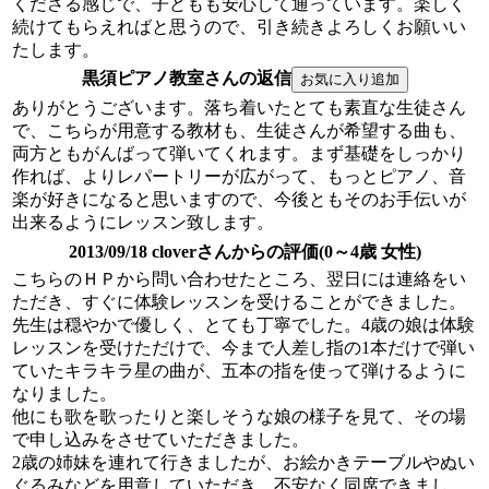
くださる感じで、子どもも安心して通っています。楽しく
続けてもらえればと思うので、引き続きよろしくお願いい
たします。
黒須ピアノ教室さんの返信
ありがとうございます。落ち着いたとても素直な生徒さん
で、こちらが用意する教材も、生徒さんが希望する曲も、
両方ともがんばって弾いてくれます。まず基礎をしっかり
作れば、よりレパートリーが広がって、もっとピアノ、音
楽が好きになると思いますので、今後ともそのお手伝いが
出来るようにレッスン致します。
2013/09/18 cloverさんからの評価(0～4歳 女性)
こちらのＨＰから問い合わせたところ、翌日には連絡をい
ただき、すぐに体験レッスンを受けることができました。
先生は穏やかで優しく、とても丁寧でした。4歳の娘は体験
レッスンを受けただけで、今まで人差し指の1本だけで弾い
ていたキラキラ星の曲が、五本の指を使って弾けるように
なりました。
他にも歌を歌ったりと楽しそうな娘の様子を見て、その場
で申し込みをさせていただきました。
2歳の姉妹を連れて行きましたが、お絵かきテーブルやぬい
ぐるみなどを用意していただき、不安なく同席できまし