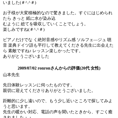
いました(＃^.^＃)
お子様が大変積極的なので驚きました。すぐにはじめられ
たら きっと 紙に水が染み込
むように 総てを吸収していくことでしょう。
楽しみですね(＃^.^＃)
ピアノだけでな く絶対音感やリズム感 ソルフェ―ジュ 聴
音 楽典ドイツ語も平行して教えてくださる先生に出会えた
ら 素敵ですね♪ レッスン楽しかったです。
ありがとうございました
2009/07/02 ronronさんからの評価(20代 女性)
山本先生
先日体験レッスンに伺ったものです。
親切に迎えてくださりありがとうございました。
距離的に少し遠いので、もう少し近いところで探してみよ
うと思います。
先生の暖かい対応、電話の声を聞いたときから、すごく癒
されました・・。