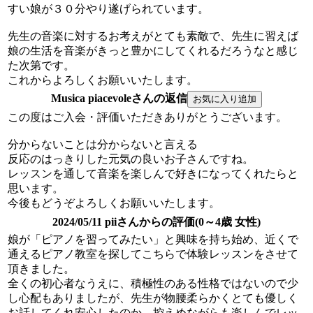
すい娘が３０分やり遂げられています。
先生の音楽に対するお考えがとても素敵で、先生に習えば
娘の生活を音楽がきっと豊かにしてくれるだろうなと感じ
た次第です。
これからよろしくお願いいたします。
Musica piacevoleさんの返信
この度はご入会・評価いただきありがとうございます。
分からないことは分からないと言える
反応のはっきりした元気の良いお子さんですね。
レッスンを通して音楽を楽しんで好きになってくれたらと
思います。
今後もどうぞよろしくお願いいたします。
2024/05/11 piiさんからの評価(0～4歳 女性)
娘が「ピアノを習ってみたい」と興味を持ち始め、近くで
通えるピアノ教室を探してこちらで体験レッスンをさせて
頂きました。
全くの初心者なうえに、積極性のある性格ではないので少
し心配もありましたが、先生が物腰柔らかくとても優しく
お話してくれ安心したのか、控えめながらも楽しんでレッ