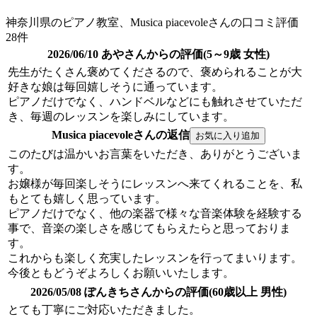
神奈川県のピアノ教室、Musica piacevoleさんの口コミ評価
28件
2026/06/10 あやさんからの評価(5～9歳 女性)
先生がたくさん褒めてくださるので、褒められることが大
好きな娘は毎回嬉しそうに通っています。
ピアノだけでなく、ハンドベルなどにも触れさせていただ
き、毎週のレッスンを楽しみにしています。
Musica piacevoleさんの返信
このたびは温かいお言葉をいただき、ありがとうございま
す。
お嬢様が毎回楽しそうにレッスンへ来てくれることを、私
もとても嬉しく思っています。
ピアノだけでなく、他の楽器で様々な音楽体験を経験する
事で、音楽の楽しさを感じてもらえたらと思っておりま
す。
これからも楽しく充実したレッスンを行ってまいります。
今後ともどうぞよろしくお願いいたします。
2026/05/08 ぽんきちさんからの評価(60歳以上 男性)
とても丁寧にご対応いただきました。