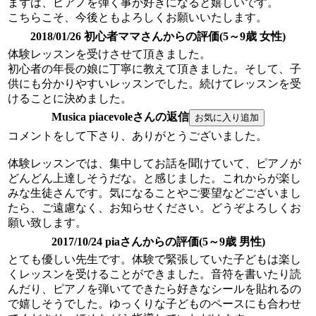
まずは、ピアノを弾く事が好きになると嬉しいです。
こちらこそ、今後ともよろしくお願いいたします。
2018/01/26 初心者ママさんからの評価(5～9歳 女性)
体験レッスンを受けさせて頂きました。
初心者の年長の娘に丁寧に教えて頂きました。そして、子
供にも分かりやすいレッスンでした。続けてレッスンを受
けることに決めました。
Musica piacevoleさんの返信
コメントをして下さり、ありがとうございました。
体験レッスンでは、集中してお話を聞けていて、ピアノが
どんどん上達しそうだな。と感じました。これからが楽し
みな生徒さんです。気になることやご要望などございまし
たら、ご遠慮なく、お知らせください。どうぞよろしくお
願い致します。
2017/10/24 piaさんからの評価(5～9歳 男性)
とても優しい先生です。体験で緊張していた子どもは楽し
くレッスンを受けることができました。音符を書いたり読
んだり、ピアノを弾いてできたら好きなシールを貼れるの
で嬉しそうでした。ゆっくりな子どものペースにも合わせ