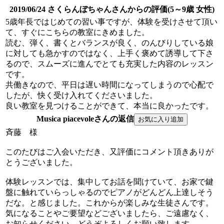
2019/06/24 さくらんぼちゃんさんからの評価(5～9歳 女性)
5歳年長ではじめての習い事ですが、体験を受けさせて頂い
て、すぐにこちらの教室にきめました。
読む、弾く、書くとバランスが良く、のんびりしている娘
に対しても急かすのではなく、上手く褒めて誘導して下さ
るので、スムーズに進んでとても充実した内容のレッスン
です。
共働きなので、平日は遅い時間になってしまうので心配で
したが、快く受け入れてくださいました。
良い教室を見つけることができて、本当に良かったです。
Musica piacevoleさんの返信
斉藤 様
このたびはご入会いただき、又評価にコメント頂きありが
とうございました。
体験レッスンでは、集中してお話を聞けていて、お家で鍵
盤に触れていらっしゃるのでピアノがどんどん上達しそう
だな。と感じました。これからが楽しみな生徒さんです。
気になることやご要望などございましたら、ご遠慮なく、
お知らせください。どうぞよろしくお願い致します。