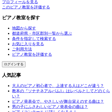
プロフィールを見る
このピアノ教室を評価する
ピアノ教室を探す
地図から探す
都道府県・市区郡別一覧から選ぶ
条件を指定して検索する
お気に入りを見る
ご利用方法
ピアノ教室を評価する
ログインする
人気記事
大人のピアノ初心者で、上達する人はどこが違う？
教本の『ソナチネアルバム1』はレベルとしてどのくら
い？
ピアノ発表会で、やさしいが舞台栄えのする曲は？
男の子にふさわしいピアノ発表会の曲は？
ピアノコンクール に詳しくなろう！