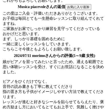
これからもよろしくお願いします。
Musica piacevoleさんの返信
この度はご入会・評価いただきありがとうございます。
お子様は毎回とても一生懸命レッスンに取り組んでくれて
ますね。
ご家族がお家でしっかり練習を見守ってくださっている
おかげだと思います。
まず、しっかり基礎を固めるために
一緒に楽しくレッスンをしていきます。
こちらこそ今後ともよろしくお願い致します。
2024/07/11 morimoさんからの評価(5～9歳 女性)
娘がピアノを習ってみたいと言ったため、通える範囲でと
思い体験レッスンを受け、すぐにお世話になることを決め
ました。
ピアノをひくだけでなく、
音符の読み書きも丁寧に教えてくださり
指の置き方も子供がイメージしやすい方法で教えてくださ
ります。
レッスンが進むと好きなシールを貼らせてもらえたり、褒
め方励まし方においてもとてもお上手で、気難しく挫けや