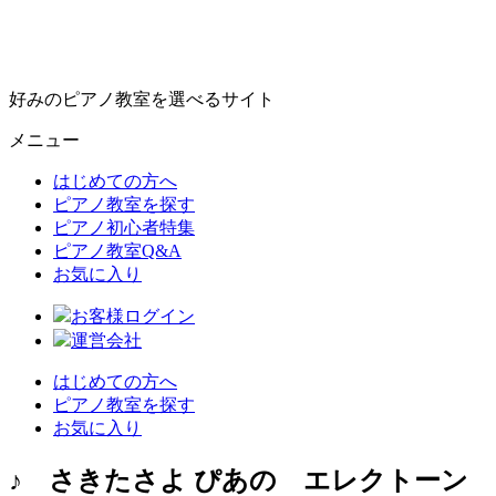
好みのピアノ教室を選べるサイト
メニュー
はじめての方へ
ピアノ教室を探す
ピアノ初心者特集
ピアノ教室Q&A
お気に入り
お客様ログイン
運営会社
はじめての方へ
ピアノ教室を探す
お気に入り
♪ さきたさよ ぴあの エレクトーン