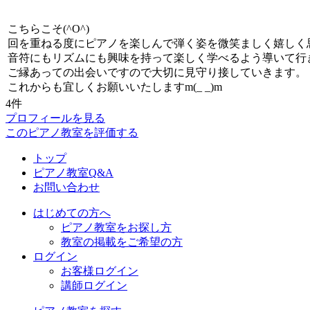
こちらこそ(^O^)
回を重ねる度にピアノを楽しんで弾く姿を微笑ましく嬉しく
音符にもリズムにも興味を持って楽しく学べるよう導いて行
ご縁あっての出会いですので大切に見守り接していきます。
これからも宜しくお願いいたしますm(_ _)m
4件
プロフィールを見る
このピアノ教室を評価する
トップ
ピアノ教室Q&A
お問い合わせ
はじめての方へ
ピアノ教室をお探し方
教室の掲載をご希望の方
ログイン
お客様ログイン
講師ログイン