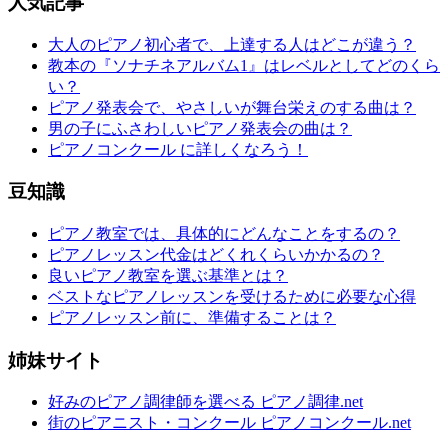
人気記事
大人のピアノ初心者で、上達する人はどこが違う？
教本の『ソナチネアルバム1』はレベルとしてどのくら
い？
ピアノ発表会で、やさしいが舞台栄えのする曲は？
男の子にふさわしいピアノ発表会の曲は？
ピアノコンクール に詳しくなろう！
豆知識
ピアノ教室では、具体的にどんなことをするの？
ピアノレッスン代金はどくれくらいかかるの？
良いピアノ教室を選ぶ基準とは？
ベストなピアノレッスンを受けるために必要な心得
ピアノレッスン前に、準備することは？
姉妹サイト
好みのピアノ調律師を選べる ピアノ調律.net
街のピアニスト・コンクール ピアノコンクール.net