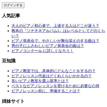
ログインする
人気記事
大人のピアノ初心者で、上達する人はどこが違う？
教本の『ソナチネアルバム1』はレベルとしてどのくら
い？
ピアノ発表会で、やさしいが舞台栄えのする曲は？
男の子にふさわしいピアノ発表会の曲は？
ピアノコンクール に詳しくなろう！
豆知識
ピアノ教室では、具体的にどんなことをするの？
ピアノレッスン代金はどくれくらいかかるの？
良いピアノ教室を選ぶ基準とは？
ベストなピアノレッスンを受けるために必要な心得
ピアノレッスン前に、準備することは？
姉妹サイト