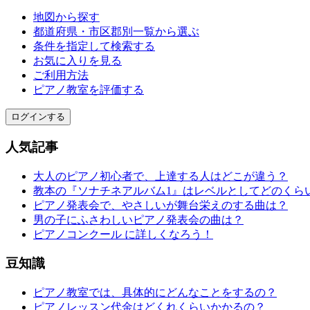
地図から探す
都道府県・市区郡別一覧から選ぶ
条件を指定して検索する
お気に入りを見る
ご利用方法
ピアノ教室を評価する
ログインする
人気記事
大人のピアノ初心者で、上達する人はどこが違う？
教本の『ソナチネアルバム1』はレベルとしてどのくら
ピアノ発表会で、やさしいが舞台栄えのする曲は？
男の子にふさわしいピアノ発表会の曲は？
ピアノコンクール に詳しくなろう！
豆知識
ピアノ教室では、具体的にどんなことをするの？
ピアノレッスン代金はどくれくらいかかるの？