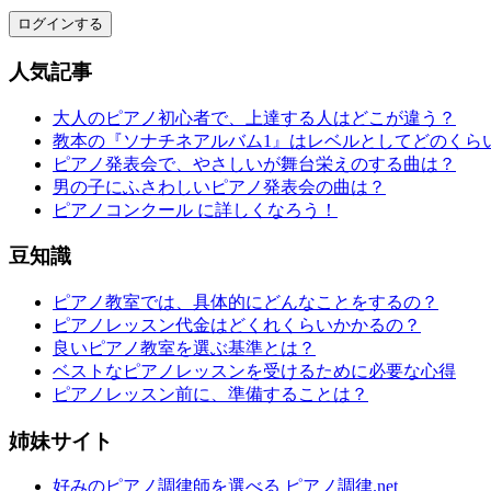
ログインする
人気記事
大人のピアノ初心者で、上達する人はどこが違う？
教本の『ソナチネアルバム1』はレベルとしてどのくら
ピアノ発表会で、やさしいが舞台栄えのする曲は？
男の子にふさわしいピアノ発表会の曲は？
ピアノコンクール に詳しくなろう！
豆知識
ピアノ教室では、具体的にどんなことをするの？
ピアノレッスン代金はどくれくらいかかるの？
良いピアノ教室を選ぶ基準とは？
ベストなピアノレッスンを受けるために必要な心得
ピアノレッスン前に、準備することは？
姉妹サイト
好みのピアノ調律師を選べる ピアノ調律.net