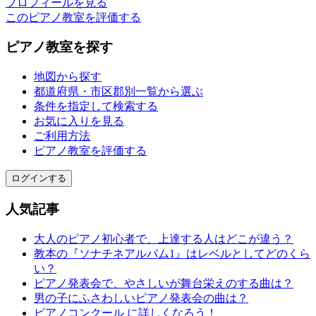
プロフィールを見る
このピアノ教室を評価する
ピアノ教室を探す
地図から探す
都道府県・市区郡別一覧から選ぶ
条件を指定して検索する
お気に入りを見る
ご利用方法
ピアノ教室を評価する
ログインする
人気記事
大人のピアノ初心者で、上達する人はどこが違う？
教本の『ソナチネアルバム1』はレベルとしてどのくら
い？
ピアノ発表会で、やさしいが舞台栄えのする曲は？
男の子にふさわしいピアノ発表会の曲は？
ピアノコンクール に詳しくなろう！