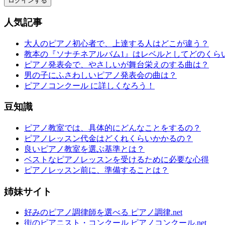
ログインする
人気記事
大人のピアノ初心者で、上達する人はどこが違う？
教本の『ソナチネアルバム1』はレベルとしてどのくら
ピアノ発表会で、やさしいが舞台栄えのする曲は？
男の子にふさわしいピアノ発表会の曲は？
ピアノコンクール に詳しくなろう！
豆知識
ピアノ教室では、具体的にどんなことをするの？
ピアノレッスン代金はどくれくらいかかるの？
良いピアノ教室を選ぶ基準とは？
ベストなピアノレッスンを受けるために必要な心得
ピアノレッスン前に、準備することは？
姉妹サイト
好みのピアノ調律師を選べる ピアノ調律.net
街のピアニスト・コンクール ピアノコンクール.net