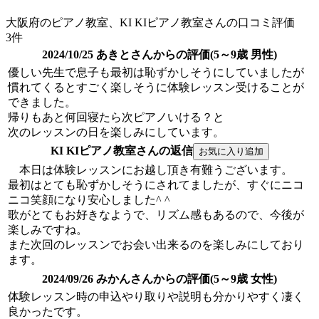
大阪府のピアノ教室、KI KIピアノ教室さんの口コミ評価
3件
2024/10/25 あきとさんからの評価(5～9歳 男性)
優しい先生で息子も最初は恥ずかしそうにしていましたが
慣れてくるとすごく楽しそうに体験レッスン受けることが
できました。
帰りもあと何回寝たら次ピアノいける？と
次のレッスンの日を楽しみにしています。
KI KIピアノ教室さんの返信
本日は体験レッスンにお越し頂き有難うございます。
最初はとても恥ずかしそうにされてましたが、すぐにニコ
ニコ笑顔になり安心しました^ ^
歌がとてもお好きなようで、リズム感もあるので、今後が
楽しみですね。
また次回のレッスンでお会い出来るのを楽しみにしており
ます。
2024/09/26 みかんさんからの評価(5～9歳 女性)
体験レッスン時の申込やり取りや説明も分かりやすく凄く
良かったです。