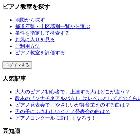
ピアノ教室を探す
地図から探す
都道府県・市区郡別一覧から選ぶ
条件を指定して検索する
お気に入りを見る
ご利用方法
ピアノ教室を評価する
ログインする
人気記事
大人のピアノ初心者で、上達する人はどこが違う？
教本の『ソナチネアルバム1』はレベルとしてどのくら
ピアノ発表会で、やさしいが舞台栄えのする曲は？
男の子にふさわしいピアノ発表会の曲は？
ピアノコンクール に詳しくなろう！
豆知識