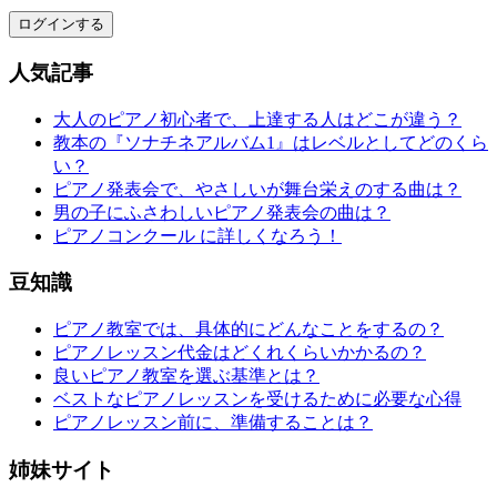
ログインする
人気記事
大人のピアノ初心者で、上達する人はどこが違う？
教本の『ソナチネアルバム1』はレベルとしてどのくら
い？
ピアノ発表会で、やさしいが舞台栄えのする曲は？
男の子にふさわしいピアノ発表会の曲は？
ピアノコンクール に詳しくなろう！
豆知識
ピアノ教室では、具体的にどんなことをするの？
ピアノレッスン代金はどくれくらいかかるの？
良いピアノ教室を選ぶ基準とは？
ベストなピアノレッスンを受けるために必要な心得
ピアノレッスン前に、準備することは？
姉妹サイト