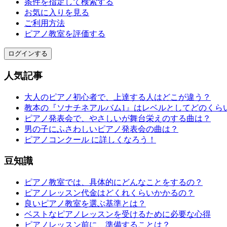
条件を指定して検索する
お気に入りを見る
ご利用方法
ピアノ教室を評価する
ログインする
人気記事
大人のピアノ初心者で、上達する人はどこが違う？
教本の『ソナチネアルバム1』はレベルとしてどのくら
ピアノ発表会で、やさしいが舞台栄えのする曲は？
男の子にふさわしいピアノ発表会の曲は？
ピアノコンクール に詳しくなろう！
豆知識
ピアノ教室では、具体的にどんなことをするの？
ピアノレッスン代金はどくれくらいかかるの？
良いピアノ教室を選ぶ基準とは？
ベストなピアノレッスンを受けるために必要な心得
ピアノレッスン前に、準備することは？