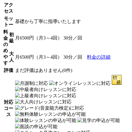
アク
セス
モッ
基礎から丁寧に指導いたします
トー
料
初
月6500円（月3～4回） 30分／回
金
級
の
め
大
や
月6500円（月3～4回） 30分／回
料金の詳細
人
す
評価
まだ評価はありません(0件)
対応
コー
ス