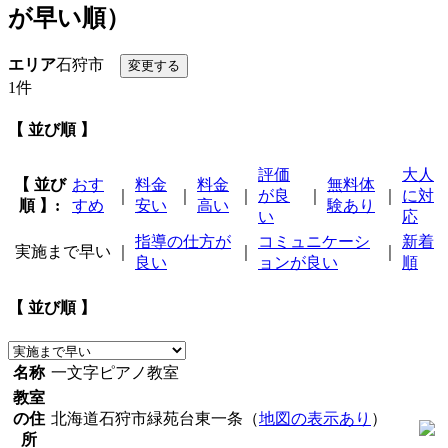
が早い順）
エリア
石狩市
1件
【 並び順 】
評価
大人
【 並び
おす
料金
料金
無料体
｜
｜
｜
が良
｜
｜
に対
順 】:
すめ
安い
高い
験あり
い
応
指導の仕方が
コミュニケーシ
新着
実施まで早い
｜
｜
｜
良い
ョンが良い
順
【 並び順 】
名称
一文字ピアノ教室
教室
の住
北海道石狩市緑苑台東一条（
地図の表示あり
）
所