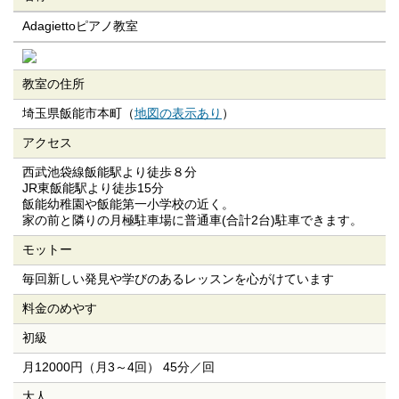
Adagiettoピアノ教室
教室の住所
埼玉県飯能市本町（
地図の表示あり
）
アクセス
西武池袋線飯能駅より徒歩８分
JR東飯能駅より徒歩15分
飯能幼稚園や飯能第一小学校の近く。
家の前と隣りの月極駐車場に普通車(合計2台)駐車できます。
モットー
毎回新しい発見や学びのあるレッスンを心がけています
料金のめやす
初級
月12000円（月3～4回） 45分／回
大人