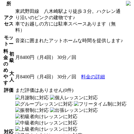
所
東武野田線 八木崎駅より徒歩３分。ハクレン通
アク
り沿いのピンクの建物です♪
セス
車でお越しの方には駐車スペースあります（無
料）
モッ
音楽に囲まれたアットホームな時間を提供します♪
トー
料
初
月8400円（月4回） 30分／回
金
級
の
め
大
や
月8400円（月4回） 30分／回
料金の詳細
人
す
評価
まだ評価はありません(0件)
対応