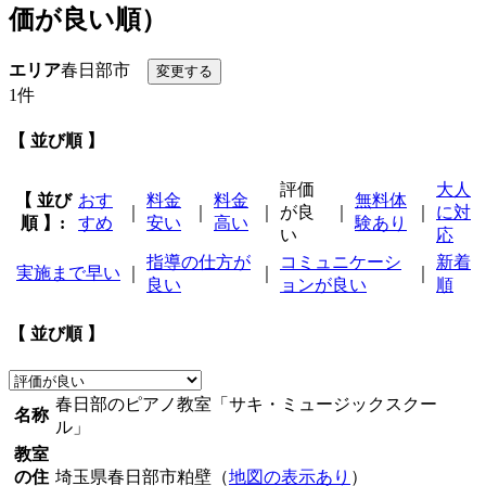
価が良い順）
エリア
春日部市
1件
【 並び順 】
評価
大人
【 並び
おす
料金
料金
無料体
｜
｜
｜
が良
｜
｜
に対
順 】:
すめ
安い
高い
験あり
い
応
指導の仕方が
コミュニケーシ
新着
実施まで早い
｜
｜
｜
良い
ョンが良い
順
【 並び順 】
春日部のピアノ教室「サキ・ミュージックスクー
名称
ル」
教室
の住
埼玉県春日部市粕壁（
地図の表示あり
）