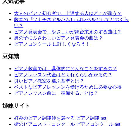
人気記事
大人のピアノ初心者で、上達する人はどこが違う？
教本の『ソナチネアルバム1』はレベルとしてどのくら
い？
ピアノ発表会で、やさしいが舞台栄えのする曲は？
男の子にふさわしいピアノ発表会の曲は？
ピアノコンクール に詳しくなろう！
豆知識
ピアノ教室では、具体的にどんなことをするの？
ピアノレッスン代金はどくれくらいかかるの？
良いピアノ教室を選ぶ基準とは？
ベストなピアノレッスンを受けるために必要な心得
ピアノレッスン前に、準備することは？
姉妹サイト
好みのピアノ調律師を選べる ピアノ調律.net
街のピアニスト・コンクール ピアノコンクール.net