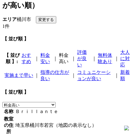
が高い順）
エリア
桶川市
1件
【 並び順 】
評価
大人
【 並び
おす
料金
料金
無料体
｜
｜
｜
が良
｜
｜
に対
順 】:
すめ
安い
高い
験あり
い
応
指導の仕方が
コミュニケーシ
新着
実施まで早い
｜
｜
｜
良い
ョンが良い
順
【 並び順 】
名称
Ｂｒｉｌｌａｎｔｅ
教室
の住
埼玉県桶川市若宮（地図の表示なし）
所