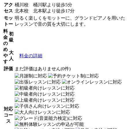
アク
桶川校 桶川駅より徒歩5分
セス
北本校 北本駅より徒歩17分
モッ
明るく楽しくをモットーに、グランドピアノを用いた
トー
レッスンで音の質を大切にします。
料
初
金
級
の
め
大
や
料金の詳細
人
す
評価
まだ評価はありません(0件)
対応
コー
ス